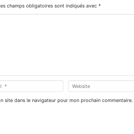
Les champs obligatoires sont indiqués avec
*
W
e
b
n site dans le navigateur pour mon prochain commentaire.
s
i
t
e