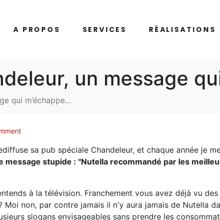
A PROPOS
SERVICES
RÉALISATIONS
andeleur, un message q
sage qui m’échappe…
omment
iffuse sa pub spéciale Chandeleur, et chaque année je me
 ce message stupide : "Nutella recommandé par les meille
l'entends à la télévision. Franchement vous avez déjà vu des
? Moi non, par contre jamais il n'y aura jamais de Nutella d
lusieurs slogans envisageables sans prendre les consomma