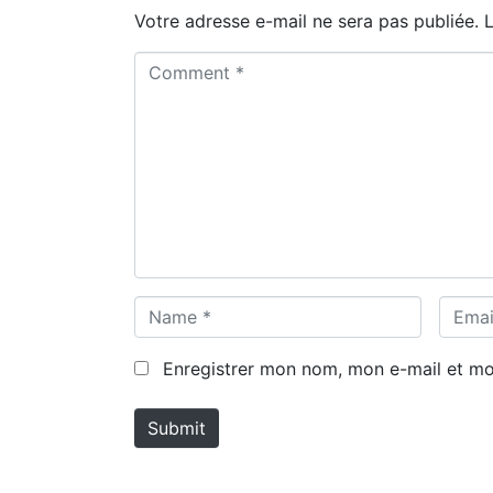
Votre adresse e-mail ne sera pas publiée.
C
o
m
m
e
n
t
*
N
E
a
m
m
a
Enregistrer mon nom, mon e-mail et mo
e
i
*
l
Submit
*